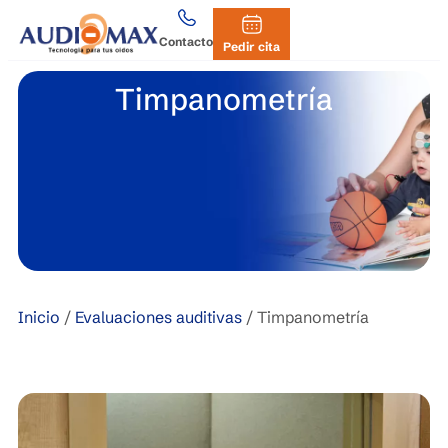
Contacto
Pedir cita
Timpanometría
Inicio
/
Evaluaciones auditivas
/
Timpanometría