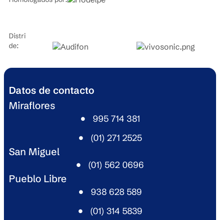
Distribuidores
de:
Datos de contacto
Miraflores
995 714 381​
(01) 271 2525​
San Miguel​
(01) 562 0696​
Pueblo Libre​
938 628 589​
(01) 314 5839​
Acerca de nosotros